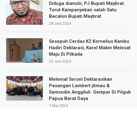
Diduga dianulir, PJ Bupati Maybrat
Turut Kampanyekan salah Satu
Bacalon Bupati Maybrat
28 Juni 2024
Sesepuh Cerdas K2 Kornelius Kambu
Hadiri Deklarasi, Karel Makin Melesat
Maju Di Pilkada
23 Juni 2024
Melenial Sorsel Deklarasikan
Pasangan Lambert jitmau &
Samsudin Anggiluli Gempar Di Pilgub
Papua Barat Daya
7 Mei 2024
Masa Pendukung Dan Sipatisan Dari
9.Kampung Deklarasikan Dukungan
Untuk Karel Murafer Di Wilayah Mare