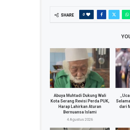
0
SHARE
YOU
Abuya Muhtadi Dukung Wali
_Uca
Kota Serang Revisi Perda PUK,
Selama
Harap Lahirkan Aturan
dari 
Bernuansa Islami
4 Agustus 2026