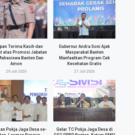
pan Terima Kasih dan
Gubernur Andra Soni Ajak
t atas Promosi Jabatan
Masyarakat Banten
Mahasiswa Banten Dan
Manfaatkan Program Cek
Amon
Kesehatan Gratis
29 Juli 2026
27 Juli 2026
an Pokja Jaga Desa se-
Gelar TC Pokja Jaga Desa di
ten, Lesman Bangun
GSG DPRD Banten, Ketum SMSI