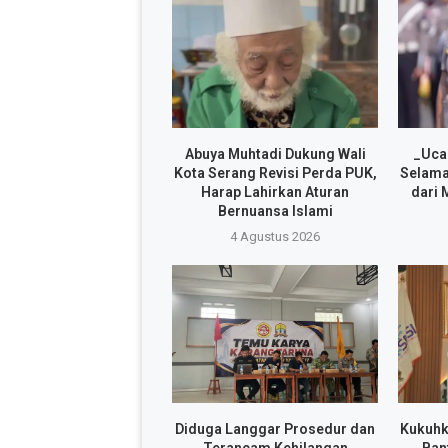
Abuya Muhtadi Dukung Wali
_Uca
Kota Serang Revisi Perda PUK,
Selama
Harap Lahirkan Aturan
dari 
Bernuansa Islami
4 Agustus 2026
Diduga Langgar Prosedur dan
Kukuhk
Terancam Kehilangan
Ban