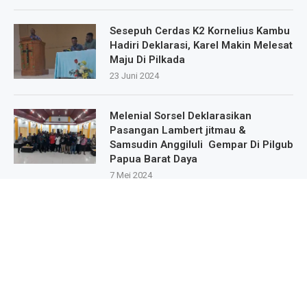
Sesepuh Cerdas K2 Kornelius Kambu
Hadiri Deklarasi, Karel Makin Melesat
Maju Di Pilkada
23 Juni 2024
Melenial Sorsel Deklarasikan
Pasangan Lambert jitmau &
Samsudin Anggiluli Gempar Di Pilgub
Papua Barat Daya
7 Mei 2024
Masa Pendukung Dan Sipatisan Dari
9.Kampung Deklarasikan Dukungan
Untuk Karel Murafer Di Wilayah Mare
Selatan
22 Mei 2024