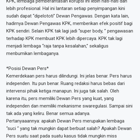
KPK, lembaga pemberantasan korupsi ini lebih hati-hati dan
lebih profesional. Hal ini lantaran setiap penyimpangan kini
sudah dapat “dipelototi” Dewan Pengawas. Dengan kata lain,
hadirnya Dewan Pengawas KPK, memberikan efek positif bagi
KPK sendiri. Selain KPK tak lagi jadi “super body, ” pengawasan
terhadap KPK membuat KPK lebih dipercaya. KPK tak lagi
menjadi lembaga “raja tanpa kesalahan,” sekaligus
menbumikan lembaganya.
*Posisi Dewan Pers*
Kemerdekaan pers harus dilindungi. Ini jelas benar. Pers harus
independen. Itu pun benar. Ruang redaksi harus bebas dari
intervensi pihak ketiga manapun. Ini juga tak salah. Oleh
karena itu, pers memiliki Dewan Pers yang kuat, yang
independen dan memiliki mekanisme swaregulasi. Sampai sini
tak ada yang keliru. Benar semua adanya.
Pertanyaaannya: apakah Dewan Pers merupakan lembaga
“suci “ yang tak mungkin dapat berbuat salah? Apakah Dewan
Pers suatu saat pada suatu kasus tidak mungkin miss