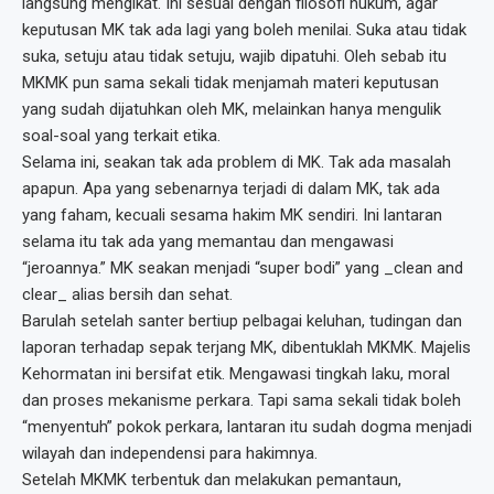
langsung mengikat. Ini sesuai dengan filosofi hukum, agar
keputusan MK tak ada lagi yang boleh menilai. Suka atau tidak
suka, setuju atau tidak setuju, wajib dipatuhi. Oleh sebab itu
MKMK pun sama sekali tidak menjamah materi keputusan
yang sudah dijatuhkan oleh MK, melainkan hanya mengulik
soal-soal yang terkait etika.
Selama ini, seakan tak ada problem di MK. Tak ada masalah
apapun. Apa yang sebenarnya terjadi di dalam MK, tak ada
yang faham, kecuali sesama hakim MK sendiri. Ini lantaran
selama itu tak ada yang memantau dan mengawasi
“jeroannya.” MK seakan menjadi “super bodi” yang _clean and
clear_ alias bersih dan sehat.
Barulah setelah santer bertiup pelbagai keluhan, tudingan dan
laporan terhadap sepak terjang MK, dibentuklah MKMK. Majelis
Kehormatan ini bersifat etik. Mengawasi tingkah laku, moral
dan proses mekanisme perkara. Tapi sama sekali tidak boleh
“menyentuh” pokok perkara, lantaran itu sudah dogma menjadi
wilayah dan independensi para hakimnya.
Setelah MKMK terbentuk dan melakukan pemantaun,