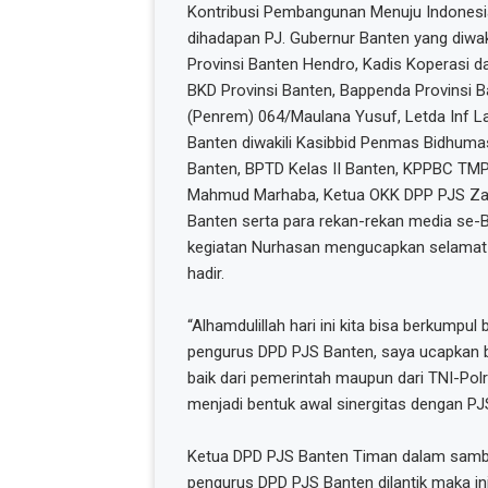
Kontribusi Pembangunan Menuju Indonesia
dihadapan PJ. Gubernur Banten yang diwaki
Provinsi Banten Hendro, Kadis Koperasi d
BKD Provinsi Banten, Bappenda Provinsi 
(Penrem) 064/Maulana Yusuf, Letda Inf L
Banten diwakili Kasibbid Penmas Bidhuma
Banten, BPTD Kelas II Banten, KPPBC TM
Mahmud Marhaba, Ketua OKK DPP PJS Zaki
Banten serta para rekan-rekan media se-
kegiatan Nurhasan mengucapkan selamat 
hadir.
“Alhamdulillah hari ini kita bisa berkumpu
pengurus DPD PJS Banten, saya ucapkan b
baik dari pemerintah maupun dari TNI-Polr
menjadi bentuk awal sinergitas dengan PJ
Ketua DPD PJS Banten Timan dalam samb
pengurus DPD PJS Banten dilantik maka in