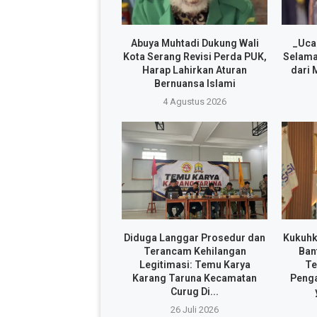
Abuya Muhtadi Dukung Wali
_Uca
Kota Serang Revisi Perda PUK,
Selama
Harap Lahirkan Aturan
dari 
Bernuansa Islami
4 Agustus 2026
Diduga Langgar Prosedur dan
Kukuhk
Terancam Kehilangan
Ban
Legitimasi: Temu Karya
Te
Karang Taruna Kecamatan
Penga
Curug Di...
26 Juli 2026