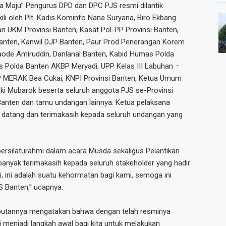
 Maju” Pengurus DPD dan DPC PJS resmi dilantik
li oleh Plt. Kadis Kominfo Nana Suryana, Biro Ekbang
an UKM Provinsi Banten, Kasat Pol-PP Provinsi Banten,
Banten, Kanwil DJP Banten, Paur Prod Penerangan Korem
aode Amiruddin, Danlanal Banten, Kabid Humas Polda
s Polda Banten AKBP Meryadi, UPP Kelas III Labuhan –
P MERAK Bea Cukai, KNPI Provinsi Banten, Ketua Umum
 Mubarok beserta seluruh anggota PJS se-Provinsi
Banten dan tamu undangan lainnya. Ketua pelaksana
datang dan terimakasih kepada seluruh undangan yang
l bersilaturahmi dalam acara Musda sekaligus Pelantikan
anyak terimakasih kepada seluruh stakeholder yang hadir
i, ini adalah suatu kehormatan bagi kami, semoga ini
S Banten,” ucapnya.
utannya mengatakan bahwa dengan telah resminya
i menjadi langkah awal bagi kita untuk melakukan