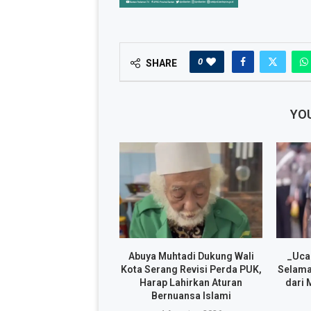
0
SHARE
YOU
Abuya Muhtadi Dukung Wali
_Uca
Kota Serang Revisi Perda PUK,
Selama
Harap Lahirkan Aturan
dari 
Bernuansa Islami