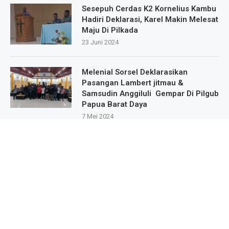
Sesepuh Cerdas K2 Kornelius Kambu
Hadiri Deklarasi, Karel Makin Melesat
Maju Di Pilkada
23 Juni 2024
Melenial Sorsel Deklarasikan
Pasangan Lambert jitmau &
Samsudin Anggiluli Gempar Di Pilgub
Papua Barat Daya
7 Mei 2024
Masa Pendukung Dan Sipatisan Dari
9.Kampung Deklarasikan Dukungan
Untuk Karel Murafer Di Wilayah Mare
Selatan
22 Mei 2024