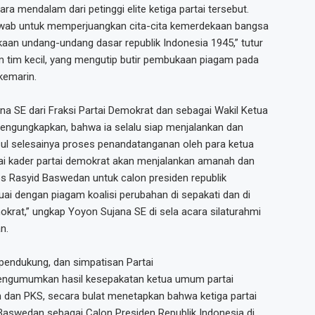
ara mendalam dari petinggi elite ketiga partai tersebut.
jawab untuk memperjuangkan cita-cita kemerdekaan bangsa
n undang-undang dasar republik Indonesia 1945,” tutur
am tim kecil, yang mengutip butir pembukaan piagam pada
kemarin.
na SE dari Fraksi Partai Demokrat dan sebagai Wakil Ketua
engungkapkan, bahwa ia selalu siap menjalankan dan
ul selesainya proses penandatanganan oleh para ketua
gai kader partai demokrat akan menjalankan amanah dan
s Rasyid Baswedan untuk calon presiden republik
suai dengan piagam koalisi perubahan di sepakati dan di
krat,” ungkap Yoyon Sujana SE di sela acara silaturahmi
n.
 pendukung, dan simpatisan Partai
engumumkan hasil kesepakatan ketua umum partai
dan PKS, secara bulat menetapkan bahwa ketiga partai
aswedan sebagai Calon Presiden Republik Indonesia di