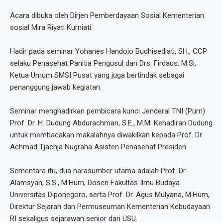
Acara dibuka oleh Dirjen Pemberdayaan Sosial Kementerian
sosial Mira Riyati Kurniati.
Hadir pada seminar Yohanes Handojo Budhisedjati, SH., CCP
selaku Penasehat Panitia Pengusul dan Drs. Firdaus, M.Si,
Ketua Umum SMSI Pusat yang juga bertindak sebagai
penanggung jawab kegiatan.
Seminar menghadirkan pembicara kunci Jenderal TNI (Purn)
Prof. Dr. H. Dudung Abdurachman, S.E., M.M. Kehadiran Dudung
untuk membacakan makalahnya diwakilkan kepada Prof. Dr.
Achmad Tjachja Nugraha Asisten Penasehat Presiden.
Sementara itu, dua narasumber utama adalah Prof. Dr.
Alamsyah, S.S., M.Hum, Dosen Fakultas Ilmu Budaya
Universitas Diponegoro, serta Prof. Dr. Agus Mulyana, M.Hum,
Direktur Sejarah dan Permuseuman Kementerian Kebudayaan
RI sekaligus sejarawan senior dari USU.