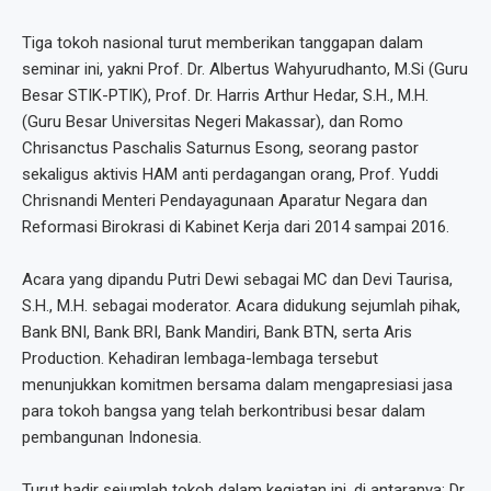
Tiga tokoh nasional turut memberikan tanggapan dalam
seminar ini, yakni Prof. Dr. Albertus Wahyurudhanto, M.Si (Guru
Besar STIK-PTIK), Prof. Dr. Harris Arthur Hedar, S.H., M.H.
(Guru Besar Universitas Negeri Makassar), dan Romo
Chrisanctus Paschalis Saturnus Esong, seorang pastor
sekaligus aktivis HAM anti perdagangan orang, Prof. Yuddi
Chrisnandi Menteri Pendayagunaan Aparatur Negara dan
Reformasi Birokrasi di Kabinet Kerja dari 2014 sampai 2016.
Acara yang dipandu Putri Dewi sebagai MC dan Devi Taurisa,
S.H., M.H. sebagai moderator. Acara didukung sejumlah pihak,
Bank BNI, Bank BRI, Bank Mandiri, Bank BTN, serta Aris
Production. Kehadiran lembaga-lembaga tersebut
menunjukkan komitmen bersama dalam mengapresiasi jasa
para tokoh bangsa yang telah berkontribusi besar dalam
pembangunan Indonesia.
Turut hadir sejumlah tokoh dalam kegiatan ini, di antaranya: Dr.