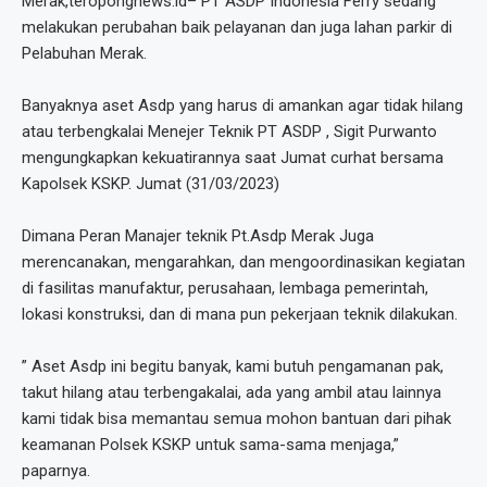
Merak,teropongnews.id– PT ASDP Indonesia Ferry sedang
melakukan perubahan baik pelayanan dan juga lahan parkir di
Pelabuhan Merak.
Banyaknya aset Asdp yang harus di amankan agar tidak hilang
atau terbengkalai Menejer Teknik PT ASDP , Sigit Purwanto
mengungkapkan kekuatirannya saat Jumat curhat bersama
Kapolsek KSKP. Jumat (31/03/2023)
Dimana Peran Manajer teknik Pt.Asdp Merak Juga
merencanakan, mengarahkan, dan mengoordinasikan kegiatan
di fasilitas manufaktur, perusahaan, lembaga pemerintah,
lokasi konstruksi, dan di mana pun pekerjaan teknik dilakukan.
” Aset Asdp ini begitu banyak, kami butuh pengamanan pak,
takut hilang atau terbengakalai, ada yang ambil atau lainnya
kami tidak bisa memantau semua mohon bantuan dari pihak
keamanan Polsek KSKP untuk sama-sama menjaga,”
paparnya.