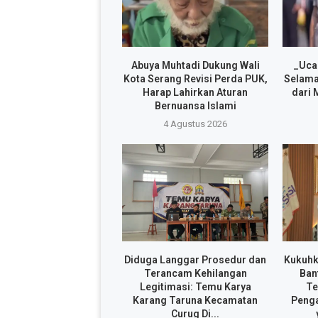
Abuya Muhtadi Dukung Wali
_Uca
Kota Serang Revisi Perda PUK,
Selama
Harap Lahirkan Aturan
dari 
Bernuansa Islami
4 Agustus 2026
Diduga Langgar Prosedur dan
Kukuhk
Terancam Kehilangan
Ban
Legitimasi: Temu Karya
Te
Karang Taruna Kecamatan
Penga
Curug Di...