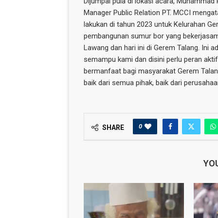
Dijumpai pula di lokasi acara, Muhammad
Manager Public Relation PT. MCCI mengata
lakukan di tahun 2023 untuk Kelurahan G
pembangunan sumur bor yang bekerjasam
Lawang dan hari ini di Gerem Talang. In
semampu kami dan disini perlu peran akti
bermanfaat bagi masyarakat Gerem Talang.
baik dari semua pihak, baik dari perusahaa
0
SHARE
YOU