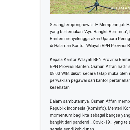
Serang,teropongnews.id– Memperingati Ha
yang bertemakan “Ayo Bangkit Bersama”, 
Banten menyelenggarakan Upacara Pering
di Halaman Kantor Wilayah BPN Provinsi B
Kepala Kantor Wilayah BPN Provinsi Bante
BPN Provinsi Banten, Osman Affan hadir 
08.00 WIB, diikuti secara tatap muka oleh
perwakilan pegawai dari kantor pertanaha
kesehatan.
Dalam sambutannya, Osman Affan membac
Republik Indonesia (Kominfo). Menteri K
momentum bagi kita sebagai bangsa ya
bangkit dari pandemi _Covid-19_ yang tel
segala sendi kehidupan.