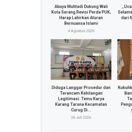
Abuya Muhtadi Dukung Wali
_Uca
Kota Serang Revisi Perda PUK,
Selama
Harap Lahirkan Aturan
dari 
Bernuansa Islami
4 Agustus 2026
Diduga Langgar Prosedur dan
Kukuhk
Terancam Kehilangan
Ban
Legitimasi: Temu Karya
Te
Karang Taruna Kecamatan
Penga
Curug Di...
26 Juli 2026