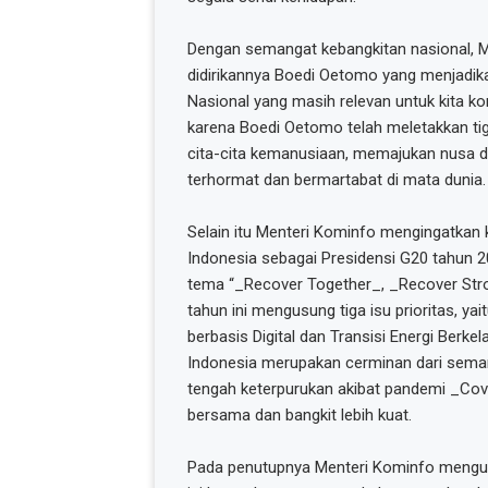
Dengan semangat kebangkitan nasional, 
didirikannya Boedi Oetomo yang menjadikan
Nasional yang masih relevan untuk kita ko
karena Boedi Oetomo telah meletakkan tig
cita-cita kemanusiaan, memajukan nusa 
terhormat dan bermartabat di mata dunia.
Selain itu Menteri Kominfo mengingatkan
Indonesia sebagai Presidensi G20 tahun 2
tema “_Recover Together_, _Recover Stro
tahun ini mengusung tiga isu prioritas, ya
berbasis Digital dan Transisi Energi Berke
Indonesia merupakan cerminan dari semanga
tengah keterpurukan akibat pandemi _Covid
bersama dan bangkit lebih kuat.
Pada penutupnya Menteri Kominfo menguti