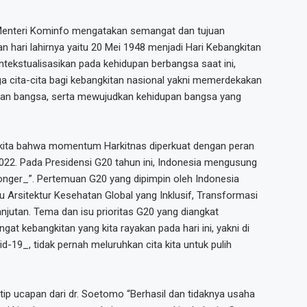
Menteri Kominfo mengatakan semangat dan tujuan
 hari lahirnya yaitu 20 Mei 1948 menjadi Hari Kebangkitan
ntekstualisasikan pada kehidupan berbangsa saat ini,
a cita-cita bagi kebangkitan nasional yakni memerdekakan
dan bangsa, serta mewujudkan kehidupan bangsa yang
 kita bahwa momentum Harkitnas diperkuat dengan peran
022. Pada Presidensi G20 tahun ini, Indonesia mengusung
nger_”. Pertemuan G20 yang dipimpin oleh Indonesia
itu Arsitektur Kesehatan Global yang Inklusif, Transformasi
lanjutan. Tema dan isu prioritas G20 yang diangkat
t kebangkitan yang kita rayakan pada hari ini, yakni di
-19_, tidak pernah meluruhkan cita kita untuk pulih
p ucapan dari dr. Soetomo “Berhasil dan tidaknya usaha