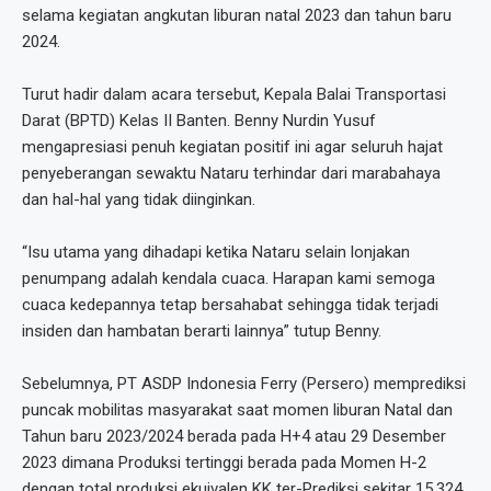
selama kegiatan angkutan liburan natal 2023 dan tahun baru
2024.
Turut hadir dalam acara tersebut, Kepala Balai Transportasi
Darat (BPTD) Kelas II Banten. Benny Nurdin Yusuf
mengapresiasi penuh kegiatan positif ini agar seluruh hajat
penyeberangan sewaktu Nataru terhindar dari marabahaya
dan hal-hal yang tidak diinginkan.
“Isu utama yang dihadapi ketika Nataru selain lonjakan
penumpang adalah kendala cuaca. Harapan kami semoga
cuaca kedepannya tetap bersahabat sehingga tidak terjadi
insiden dan hambatan berarti lainnya” tutup Benny.
Sebelumnya, PT ASDP Indonesia Ferry (Persero) memprediksi
puncak mobilitas masyarakat saat momen liburan Natal dan
Tahun baru 2023/2024 berada pada H+4 atau 29 Desember
2023 dimana Produksi tertinggi berada pada Momen H-2
dengan total produksi ekuivalen KK ter-Prediksi sekitar 15.324