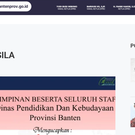
P
SILA