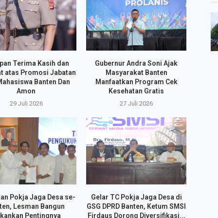
pan Terima Kasih dan
Gubernur Andra Soni Ajak
t atas Promosi Jabatan
Masyarakat Banten
Mahasiswa Banten Dan
Manfaatkan Program Cek
Amon
Kesehatan Gratis
29 Juli 2026
27 Juli 2026
an Pokja Jaga Desa se-
Gelar TC Pokja Jaga Desa di
ten, Lesman Bangun
GSG DPRD Banten, Ketum SMSI
kankan Pentingnya
Firdaus Dorong Diversifikasi...