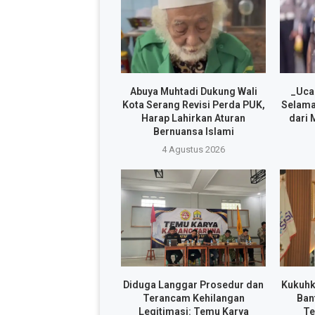
Abuya Muhtadi Dukung Wali
_Uca
Kota Serang Revisi Perda PUK,
Selama
Harap Lahirkan Aturan
dari 
Bernuansa Islami
4 Agustus 2026
Diduga Langgar Prosedur dan
Kukuhk
Terancam Kehilangan
Ban
Legitimasi: Temu Karya
Te