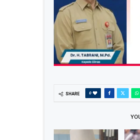
0
SHARE
YOU