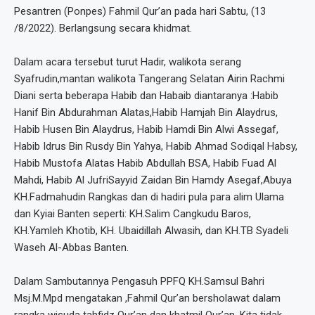
Pesantren (Ponpes) Fahmil Qur’an pada hari Sabtu, (13
/8/2022). Berlangsung secara khidmat.
Dalam acara tersebut turut Hadir, walikota serang
Syafrudin,mantan walikota Tangerang Selatan Airin Rachmi
Diani serta beberapa Habib dan Habaib diantaranya :Habib
Hanif Bin Abdurahman Alatas,Habib Hamjah Bin Alaydrus,
Habib Husen Bin Alaydrus, Habib Hamdi Bin Alwi Assegaf,
Habib Idrus Bin Rusdy Bin Yahya, Habib Ahmad Sodiqal Habsy,
Habib Mustofa Alatas Habib Abdullah BSA, Habib Fuad Al
Mahdi, Habib Al JufriSayyid Zaidan Bin Hamdy Asegaf,Abuya
KH.Fadmahudin Rangkas dan di hadiri pula para alim Ulama
dan Kyiai Banten seperti: KH.Salim Cangkudu Baros,
KH.Yamleh Khotib, KH. Ubaidillah Alwasih, dan KH.TB Syadeli
Waseh Al-Abbas Banten.
Dalam Sambutannya Pengasuh PPFQ KH.Samsul Bahri
Msj.M.Mpd mengatakan ,Fahmil Qur’an bersholawat dalam