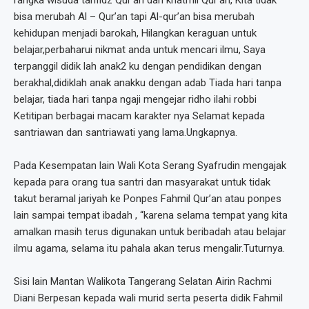
rangka wisuda tahfidz Qur’an dan khatmil Qur’an, Kita tidak
bisa merubah Al – Qur’an tapi Al-qur’an bisa merubah
kehidupan menjadi barokah, Hilangkan keraguan untuk
belajar,perbaharui nikmat anda untuk mencari ilmu, Saya
terpanggil didik lah anak2 ku dengan pendidikan dengan
berakhal,didiklah anak anakku dengan adab Tiada hari tanpa
belajar, tiada hari tanpa ngaji mengejar ridho ilahi robbi
Ketitipan berbagai macam karakter nya Selamat kepada
santriawan dan santriawati yang lama.Ungkapnya.
Pada Kesempatan lain Wali Kota Serang Syafrudin mengajak
kepada para orang tua santri dan masyarakat untuk tidak
takut beramal jariyah ke Ponpes Fahmil Qur’an atau ponpes
lain sampai tempat ibadah , “karena selama tempat yang kita
amalkan masih terus digunakan untuk beribadah atau belajar
ilmu agama, selama itu pahala akan terus mengalir.Tuturnya.
Sisi lain Mantan Walikota Tangerang Selatan Airin Rachmi
Diani Berpesan kepada wali murid serta peserta didik Fahmil