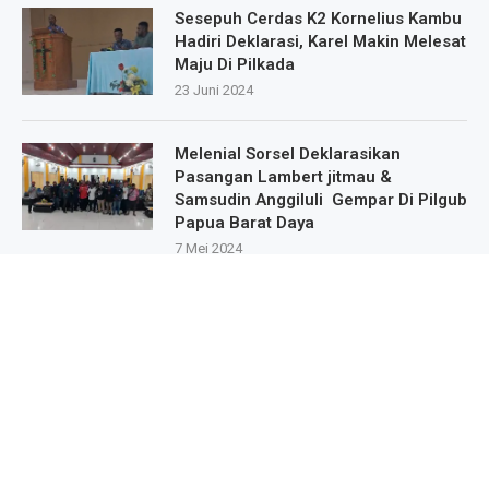
Sesepuh Cerdas K2 Kornelius Kambu
Hadiri Deklarasi, Karel Makin Melesat
Maju Di Pilkada
23 Juni 2024
Melenial Sorsel Deklarasikan
Pasangan Lambert jitmau &
Samsudin Anggiluli Gempar Di Pilgub
Papua Barat Daya
7 Mei 2024
Masa Pendukung Dan Sipatisan Dari
9.Kampung Deklarasikan Dukungan
Untuk Karel Murafer Di Wilayah Mare
Selatan
22 Mei 2024