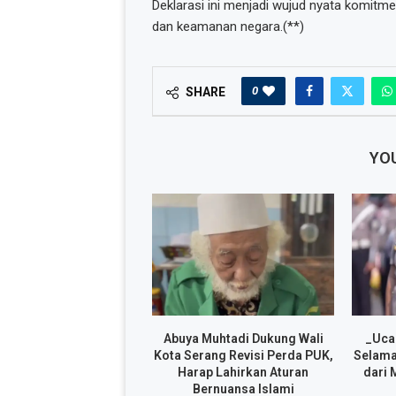
Deklarasi ini menjadi wujud nyata komit
dan keamanan negara.(**)
0
SHARE
YOU
Abuya Muhtadi Dukung Wali
_Uca
Kota Serang Revisi Perda PUK,
Selama
Harap Lahirkan Aturan
dari 
Bernuansa Islami