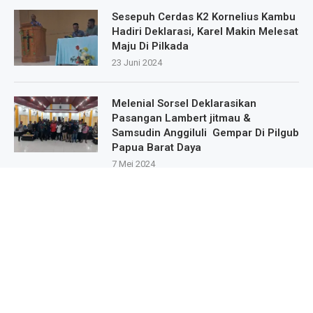
Sesepuh Cerdas K2 Kornelius Kambu
Hadiri Deklarasi, Karel Makin Melesat
Maju Di Pilkada
23 Juni 2024
Melenial Sorsel Deklarasikan
Pasangan Lambert jitmau &
Samsudin Anggiluli Gempar Di Pilgub
Papua Barat Daya
7 Mei 2024
Masa Pendukung Dan Sipatisan Dari
9.Kampung Deklarasikan Dukungan
Untuk Karel Murafer Di Wilayah Mare
Selatan
22 Mei 2024