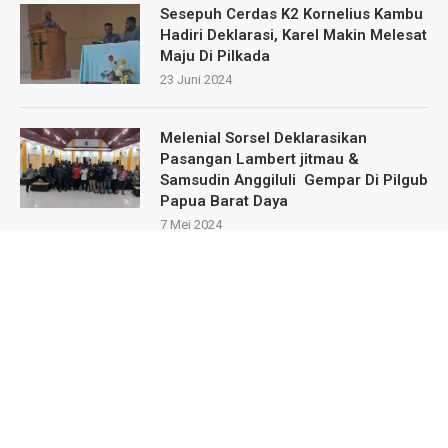
Sesepuh Cerdas K2 Kornelius Kambu
Hadiri Deklarasi, Karel Makin Melesat
Maju Di Pilkada
23 Juni 2024
Melenial Sorsel Deklarasikan
Pasangan Lambert jitmau &
Samsudin Anggiluli Gempar Di Pilgub
Papua Barat Daya
7 Mei 2024
Masa Pendukung Dan Sipatisan Dari
9.Kampung Deklarasikan Dukungan
Untuk Karel Murafer Di Wilayah Mare
Selatan
22 Mei 2024