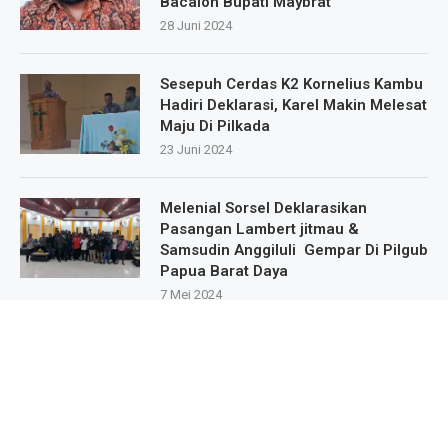
Bacalon Bupati Maybrat
28 Juni 2024
Sesepuh Cerdas K2 Kornelius Kambu
Hadiri Deklarasi, Karel Makin Melesat
Maju Di Pilkada
23 Juni 2024
Melenial Sorsel Deklarasikan
Pasangan Lambert jitmau &
Samsudin Anggiluli Gempar Di Pilgub
Papua Barat Daya
7 Mei 2024
Masa Pendukung Dan Sipatisan Dari
9.Kampung Deklarasikan Dukungan
Untuk Karel Murafer Di Wilayah Mare
Selatan
22 Mei 2024