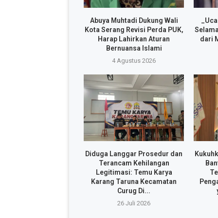
Abuya Muhtadi Dukung Wali
_Uca
Kota Serang Revisi Perda PUK,
Selama
Harap Lahirkan Aturan
dari 
Bernuansa Islami
4 Agustus 2026
Diduga Langgar Prosedur dan
Kukuhk
Terancam Kehilangan
Ban
Legitimasi: Temu Karya
Te
Karang Taruna Kecamatan
Penga
Curug Di...
26 Juli 2026