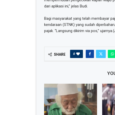
mempermudah pengecekan kapan wajib paj
dari aplikasi ini,” jelas Budi.
Bagi masyarakat yang telah membayar pajak
kendaraan (STNK) yang sudah diperbaharui
pajak. “Langsung dikirim via pos,” ujarny
0
SHARE
YOU